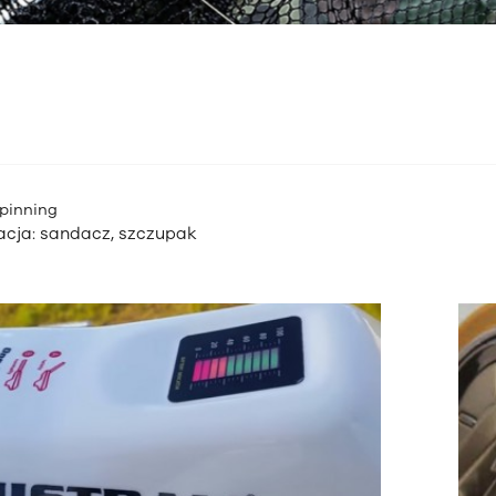
Spinning
acja
: sandacz, szczupak