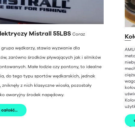
elektryczy Mistrall 55LBS
Coraz
Koł
za grupa wędkarzy, stawia wyzwanie dla
AMUN
meta
ów, zarówno środków pływających jak i silników
nieb
ontowanych. Małe łodzie czy pontony, to idealne
mech
cięż
ia, do tego typu sportów wędkarskich, jednak
waga
 zniknęły z nich klasyczne wiosła, pozostały
koło
uświ
jako awaryjny środek napędowy.
Koło
użyt
 całość...