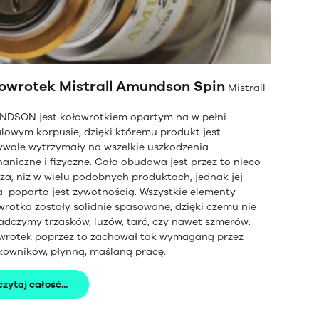
owrotek Mistrall Amundson Spin
Mistrall
DSON jest kołowrotkiem opartym na w pełni
lowym korpusie, dzięki któremu produkt jest
ywale wytrzymały na wszelkie uszkodzenia
aniczne i fizyczne. Cała obudowa jest przez to nieco
sza, niż w wielu podobnych produktach, jednak jej
 poparta jest żywotnością. Wszystkie elementy
wrotka zostały solidnie spasowane, dzięki czemu nie
adczymy trzasków, luzów, tarć, czy nawet szmerów.
wrotek poprzez to zachował tak wymaganą przez
kowników, płynną, maślaną pracę.
czytaj całość...