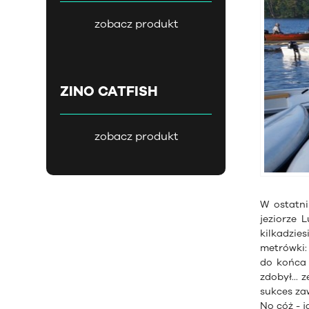
zobacz produkt
ZINO CATFISH
zobacz produkt
W ostatn
jeziorze 
kilkadzie
metrówki:
do końca 
zdobył... 
sukces za
No cóż - j