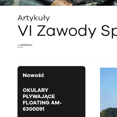
Artykuły
VI Zawody Sp
« wstecz
Nowość
OKULARY
PŁYWAJĄCE
FLOATING AM-
6300091