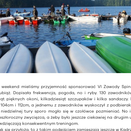
i weekend mieliśmy przyjemność sponsorować VI Zawody Spin
Lubiąż. Dopisała frekwencja, pogoda, no i ryby. 130 zawodnikó
siąt pięknych okoni, kilkadziesiąt szczupaków i kilka sandacz
 104cm i 112cm, a jednemu z zawodników wyskoczył z podbierak
niedzielnej tury sporo mogło się w czołówce pozmieniać. No i 
zeszłoroczny zwycięzca, a żeby było jeszcze ciekawiej na drugim u
wdzięczają konsekwentnym treningom.
ak się przyłożą, to z takim podejściem zamieszają jeszcze w Kad