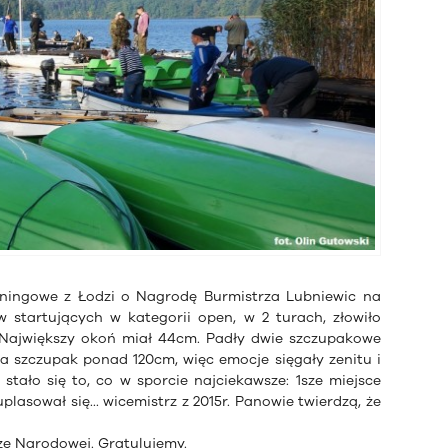
ningowe z Łodzi o Nagrodę Burmistrza Lubniewic na
w startujących w kategorii open, w 2 turach, złowiło
y. Największy okoń miał 44cm. Padły dwie szczupakowe
a szczupak ponad 120cm, więc emocje sięgały zenitu i
stało się to, co w sporcie najciekawsze: 1sze miejsce
plasował się... wicemistrz z 2015r. Panowie twierdzą, że
rze Narodowej. Gratulujemy.