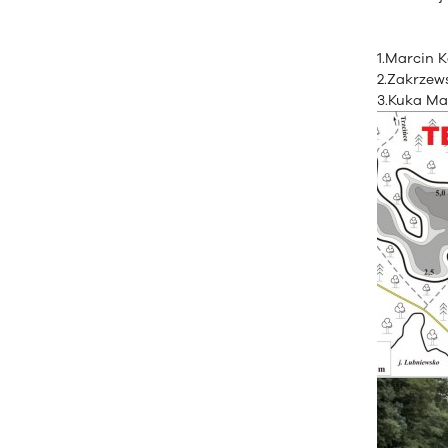
1.Marcin 
2.Zakrzews
3.Kuka Ma