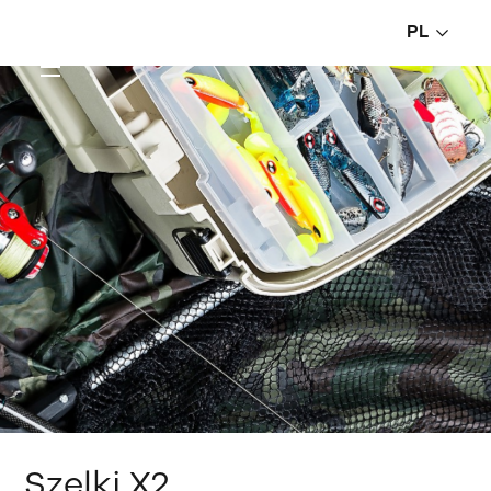
PL
Szelki X2