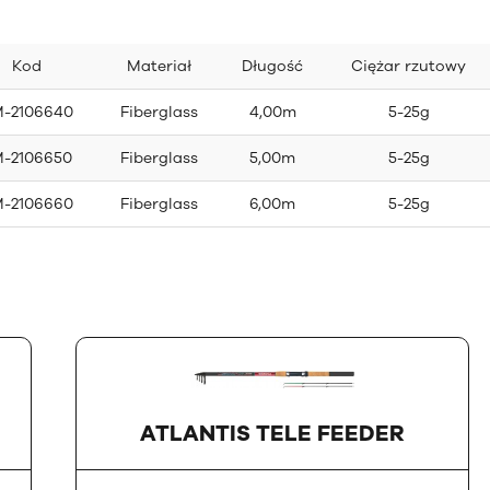
Kod
Materiał
Długość
Ciężar rzutowy
-2106640
Fiberglass
4,00m
5-25g
-2106650
Fiberglass
5,00m
5-25g
-2106660
Fiberglass
6,00m
5-25g
ATLANTIS TELE FEEDER