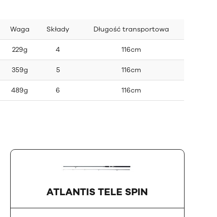
Waga
Składy
Długość transportowa
229g
4
116cm
359g
5
116cm
489g
6
116cm
ATLANTIS TELE SPIN