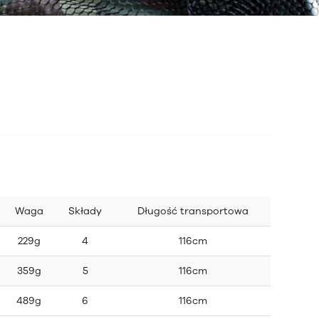
Waga
Składy
Długość transportowa
229g
4
116cm
359g
5
116cm
489g
6
116cm