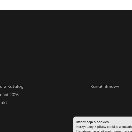
erz Katalog
Kanał filmowy
ości 2026
takt
Informacja o cookies
Korzystamy z plików cookies w celach 
Uznajemy, że jeżeli kontynuujesz korz