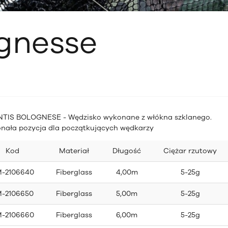
ognesse
TIS BOLOGNESE - Wędzisko wykonane z włókna szklanego.
nała pozycja dla początkujących wędkarzy
Kod
Materiał
Długość
Ciężar rzutowy
-2106640
Fiberglass
4,00m
5-25g
-2106650
Fiberglass
5,00m
5-25g
-2106660
Fiberglass
6,00m
5-25g