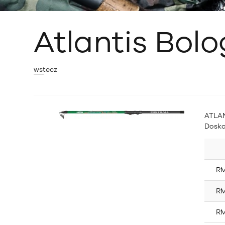
Atlantis Bol
wstecz
ATLAN
Dosko
RM
RM
RM