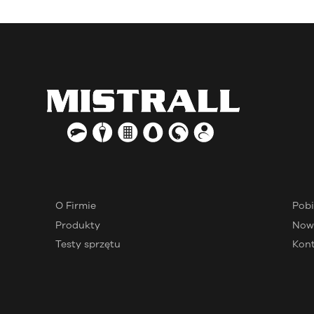
O Firmie
Pobi
Produkty
Now
Testy sprzętu
Kon